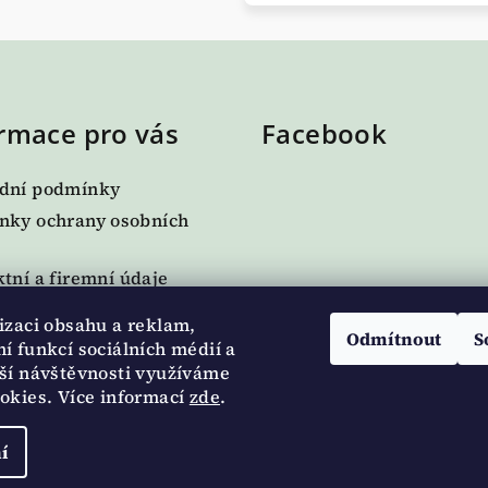
rmace pro vás
Facebook
dní podmínky
nky ochrany osobních
tní a firemní údaje
í podmínky a reklamace
izaci obsahu a reklam,
Odmítnout
S
í funkcí sociálních médií a
te nám
ší návštěvnosti využíváme
okies. Více informací
zde
.
í
Copyright 2026
A
nastavení cooki