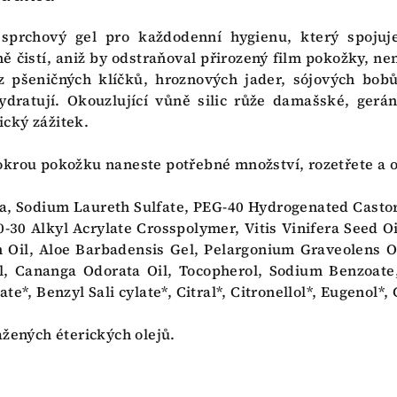
sprchový gel pro každodenní hygienu, který spojuje 
rně čistí, aniž by odstraňoval přirozený film pokožky, n
 z pšeničných klíčků, hroznových jader, sójových bo
dratují. Okouzlující vůně silic růže damašské, gerá
cký zážitek.
krou pokožku naneste potřebné množství, rozetřete a 
, Sodium Laureth Sulfate, PEG-40 Hydrogenated Castor
0-30 Alkyl Acrylate Crosspolymer, Vitis Vinifera Seed Oi
 Oil, Aloe Barbadensis Gel, Pelargonium Graveolens O
l, Cananga Odorata Oil, Tocopherol, Sodium Benzoate
te*, Benzyl Sali cylate*, Citral*, Citronellol*, Eugenol*,
ažených éterických olejů.