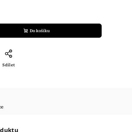
Do košíku
Sdílet
ze
oduktu