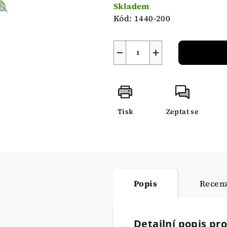
cena:
Skladem
Kód:
1440-200
−
+
Tisk
Zeptat se
Popis
Recen
Detailní popis pr