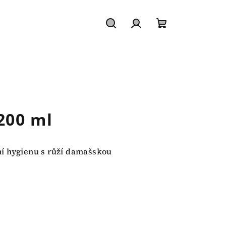
Hledat
Přihlášení
Nákupní
košík
200 ml
í hygienu s růží damašskou