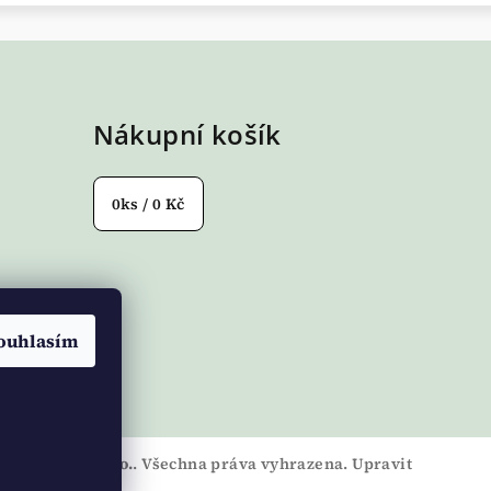
Nákupní košík
0
ks /
0 Kč
ouhlasím
ROMEDICA s.r.o.
. Všechna práva vyhrazena.
Upravit
es