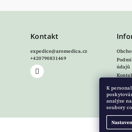
Z
á
Kontakt
Info
p
a
expedice
@
aromedica.cz
Obcho
t
+420790831469
Podmí
údajů
í
Kontak
Dodac
K personal
O nás
poskytován
Napiš
analýze na
soubory co
Nastaven