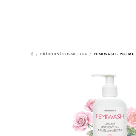
Přejít
na
obsah
/
PŘÍRODNÍ KOSMETIKA
/
FEMIWASH - 200 ML
DOMŮ