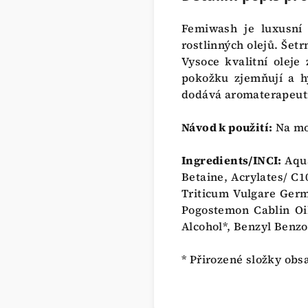
Femiwash je luxusní 
rostlinných olejů. Šet
Vysoce kvalitní oleje
pokožku zjemňují a hy
dodává aromaterapeuti
Návod k použití:
Na mo
Ingredients/INCI:
Aqua
Betaine, Acrylates/ C1
Triticum Vulgare Germ
Pogostemon Cablin Oi
Alcohol*, Benzyl Benzoa
* Přirozené složky obs