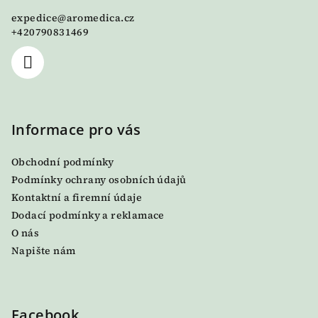
a
expedice
@
aromedica.cz
t
+420790831469
í
Informace pro vás
Obchodní podmínky
Podmínky ochrany osobních údajů
Kontaktní a firemní údaje
Dodací podmínky a reklamace
O nás
Napište nám
Facebook