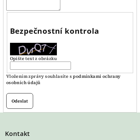
Bezpečnostní kontrola
Opište text z obrázku
Vložením zprávy souhlasíte s
podmínkami ochrany
osobních údajů
Odeslat
Z
á
p
Kontakt