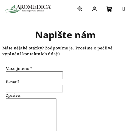
Přejít
na
obsah
Nákupn
Hledat
Přihlášení
Napište nám
košík
Máte nějaké otázky? Zodpovíme je. Prosíme o pečlivé
vyplnění kontaktních údajů.
Vaše jméno *
E-mail
Zpráva