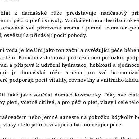
tilát z damašské růže představuje nadčasový pří
nní péči o pleť i smysly. Vzniká šetrnou destilací okv
 zachovává své přirozené aroma i jemné aromaterapeu
, osvěžují a přinášejí pocit pohody.
ní voda je ideální jako tonizační a osvěžující péče běh
 parfém. Pomáhá zklidňovat podrážděnou pokožku, podp
raci a přispívá k udržení hydratace, hebkosti a sjedno
apii je damašská růže ceněna pro své harmoniza
teré podporují pocit vitality, rovnováhy a vnitřního klidu
ít také jako součást domácí kosmetiky. Díky své čisto
pleti, včetně citlivé, a pro péči o pleť, vlasy i celé tělo
prašovačem nebo jemně naneste na pokožku kdykoliv 
 vlasy i tělo jako osvěžující a harmonizující péče.