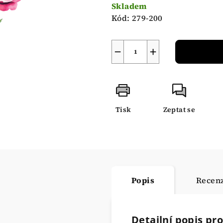
cena:
Skladem
Kód:
279-200
−
+
Tisk
Zeptat se
Popis
Recen
Detailní popis pr