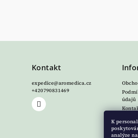
Z
á
Kontakt
Info
p
a
expedice
@
aromedica.cz
Obcho
t
+420790831469
Podmí
údajů
í
Kontak
Dodac
K personal
O nás
poskytován
Napiš
analýze na