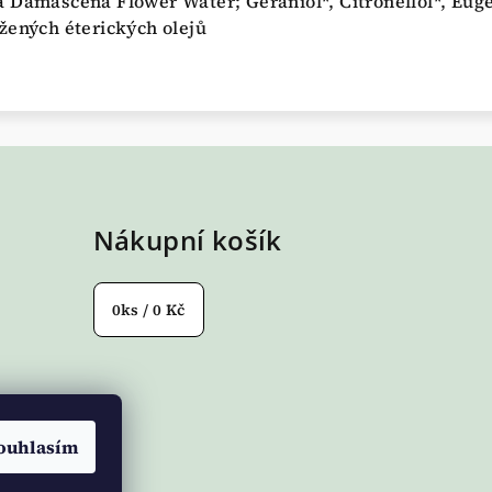
 Damascena Flower Water; Geraniol*, Citronellol*, Eug
žených éterických olejů
Nákupní košík
0
ks /
0 Kč
ouhlasím