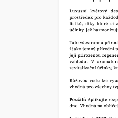
Luxusní květový des
prostředek pro každode
lístků, díky které si
účinky, jež harmonizují
Tato všestranná přírod
i jako jemný přírodní
její přirozenou regene
vzhledu. V aromater
revitalizační účinky, k
Růžovou vodu lze využ
vhodná pro všechny typy 
Použití:
Aplikujte roz
dne. Vhodná na obličej,