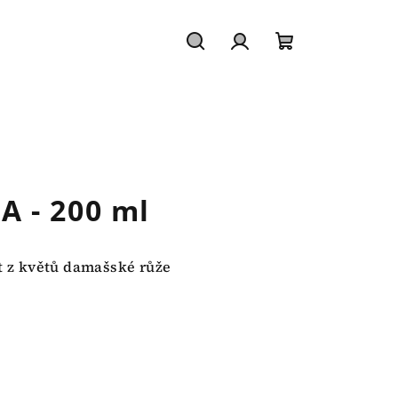
Hledat
Přihlášení
Nákupní
košík
 - 200 ml
át z květů damašské růže