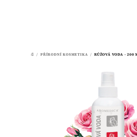
Přejít
na
obsah
/
PŘÍRODNÍ KOSMETIKA
/
RŮŽOVÁ VODA - 200 
DOMŮ