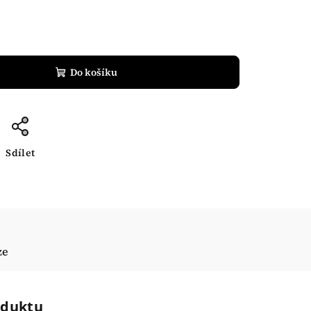
Do košíku
Sdílet
ze
oduktu