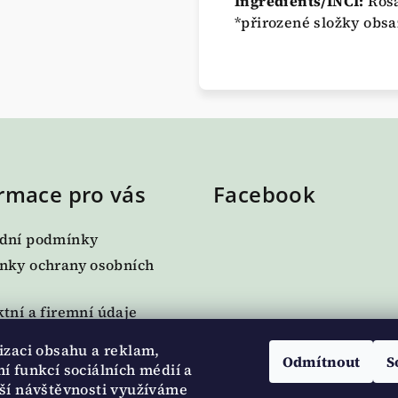
Ingredients/INCI:
Rosa
*přirozené složky obsa
rmace pro vás
Facebook
dní podmínky
nky ochrany osobních
tní a firemní údaje
í podmínky a reklamace
izaci obsahu a reklam,
Odmítnout
S
í funkcí sociálních médií a
te nám
ší návštěvnosti využíváme