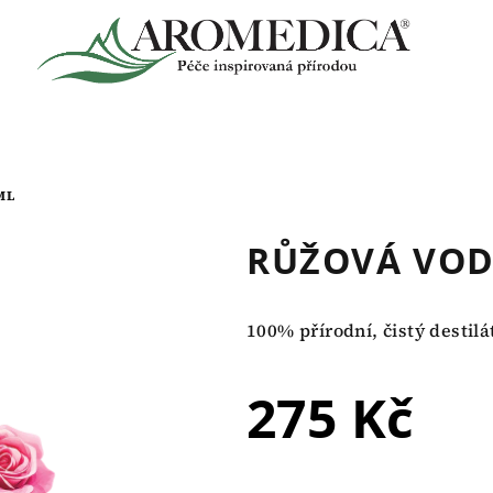
ML
RŮŽOVÁ VODA
100% přírodní, čistý destil
275 Kč
Měrná